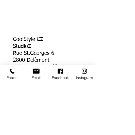
CoolStyle CZ
StudioZ
Rue St.Georges 6
2800 Delèmont
tel:
079 774 71 63
e-mail:
Phone
Email
Facebook
Instagram
studio.zdenka@gmail.com
WhatsApp
Link kopieren