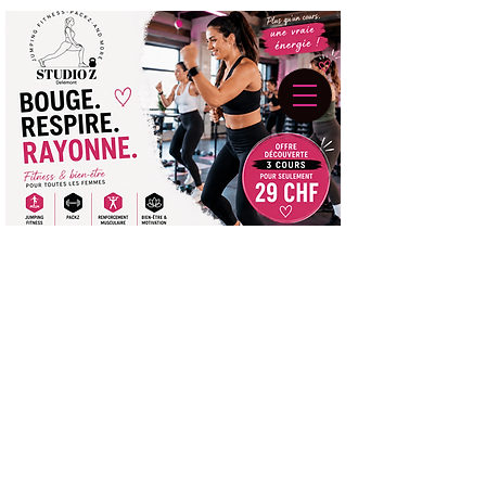
Wir konnten keine
Ergebnisse für die Suche
finden
Bitte Kontakt aufnehmen oder unsere
anderen Services durchstöbern.