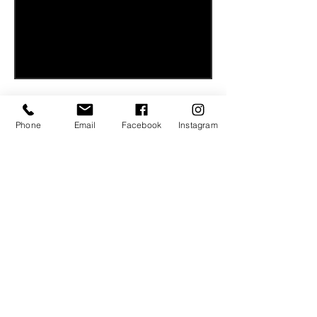
Phone
Email
Facebook
Instagram
CoolStyle CZ
StudioZ
Rue St.Georges 6
2800 Delèmont
tel:
079 774 71 63
e-mail:
studio.zdenka@gmail.com
WhatsApp
Link kopieren