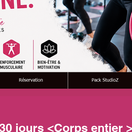
Réservation
Pack StudioZ
30 jours <Corps entier 