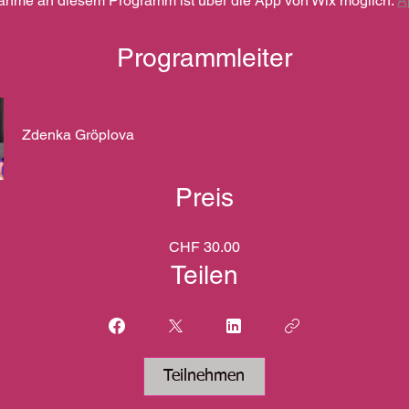
nahme an diesem Programm ist über die App von Wix möglich.
A
Programmleiter
Zdenka Gröplova
Preis
CHF 30.00
Teilen
Teilnehmen