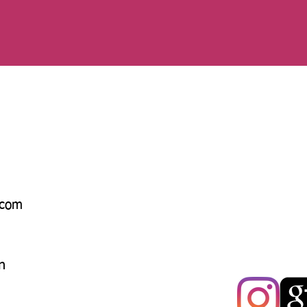
.com
n