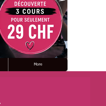
More
>