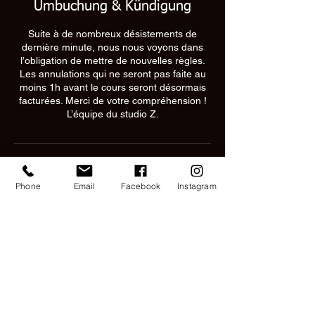
Umbuchung & Kündigung
Suite à de nombreux désistements de
dernière minute, nous nous voyons dans
l’obligation de mettre de nouvelles règles.
Les annulations qui ne seront pas faite au
moins 1h avant le cours seront désormais
facturées. Merci de votre compréhension !
L’équipe du studio Z.
Kontaktangaben
Phone
Email
Facebook
Instagram
CoolStyle CZ
Rue Saint-Georges 6, 2800 Delémont,
Switzerland
+41797747163