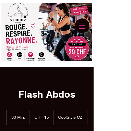
Flash Abdos
15
Schweizer
30 Min.
3
CHF 15
CoolStyle CZ
Franken
0
M